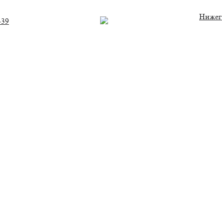
Нижег
-39