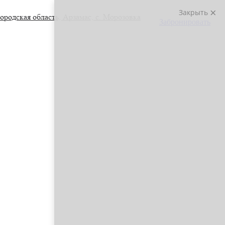
Закрыть
ородская область,
Арзамас,
с. Морозовка
Забронировать