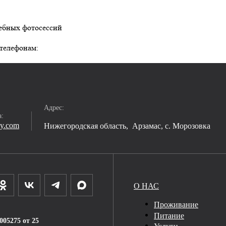
дебных фотосессий
 телефонам:
Адрес:
а:
iy.com
Нижегородская область, 
Арзамас,
с. Морозовка
О НАС
Проживание
Питание
05275 от 25