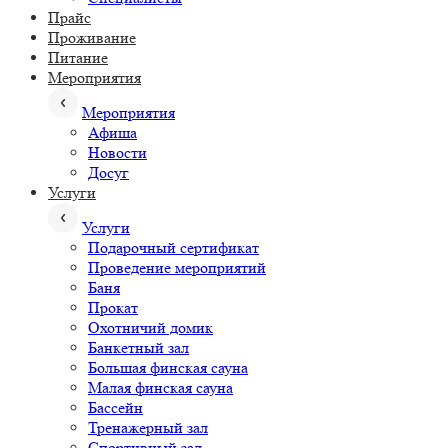
Прайс
Проживание
Питание
Мероприятия
Мероприятия
Афиша
Новости
Досуг
Услуги
Услуги
Подарочный сертификат
Проведение мероприятий
Баня
Прокат
Охотничий домик
Банкетный зал
Большая финская сауна
Малая финская сауна
Бассейн
Тренажерный зал
Спортивный зал