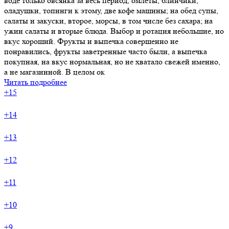
воде только овсянка за весь период, омлеты, блинчики,
оладушки, топинги к этому, две кофе машины; на обед супы,
салаты и закуски, второе, морсы, в том числе без сахара; на
ужин салаты и вторые блюда. Выбор и ротация небольшие, но
вкус хороший. Фрукты и выпечка совершенно не
понравились, фрукты заветренные часто были, а выпечка
покупная, на вкус нормальная, но не хватало свежей именно,
а не магазинной. В целом ок
Читать подробнее
+15
+14
+13
+12
+11
+10
+9