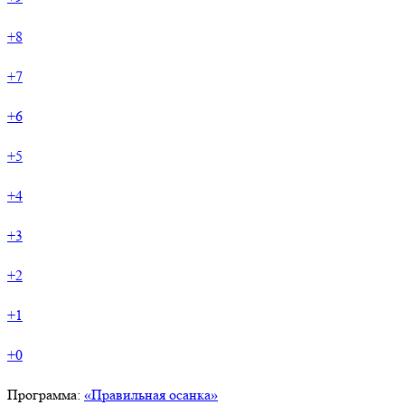
+8
+7
+6
+5
+4
+3
+2
+1
+0
Программа:
«Правильная осанка»