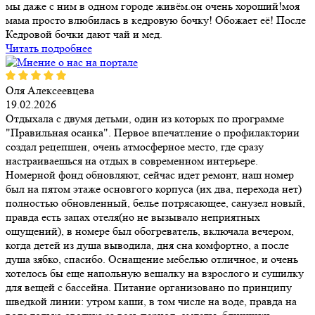
мы даже с ним в одном городе живём.он очень хороший!моя
мама просто влюбилась в кедровую бочку! Обожает её! После
Кедровой бочки дают чай и мед.
Читать подробнее
Оля Алексеевцева
19.02.2026
Отдыхала с двумя детьми, один из которых по программе
"Правильная осанка". Первое впечатление о профилактории
создал рецепшен, очень атмосферное место, где сразу
настраиваешься на отдых в современном интерьере.
Номерной фонд обновляют, сейчас идет ремонт, наш номер
был на пятом этаже основгого корпуса (их два, перехода нет)
полностью обновленный, белье потрясающее, санузел новый,
правда есть запах отеля(но не вызывало неприятных
ощущений), в номере был обогреватель, включала вечером,
когда детей из душа выводила, дня сна комфортно, а после
душа зябко, спасибо. Оснащение мебелью отличное, и очень
хотелось бы еще напольную вешалку на взрослого и сушилку
для вещей с бассейна. Питание организовано по принципу
шведкой линии: утром каши, в том числе на воде, правда на