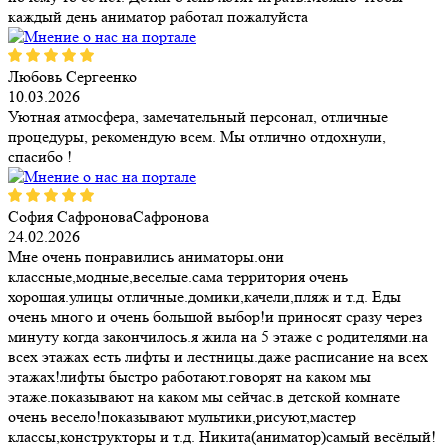
каждый день аниматор работал пожалуйста
Любовь Сергеенко
10.03.2026
Уютная атмосфера, замечательный персонал, отличные
процедуры, рекомендую всем. Мы отлично отдохнули,
спасибо !
София СафроноваСафронова
24.02.2026
Мне очень понравились аниматоры.они
классные,модные,веселые.сама территория очень
хорошая.улицы отличные.домики,качели,пляж и т.д. Еды
очень много и очень большой выбор!и приносят сразу через
минуту когда закончилось.я жила на 5 этаже с родителями.на
всех этажах есть лифты и лестницы.даже расписание на всех
этажах!лифты быстро работают.говорят на каком мы
этаже.показывают на каком мы сейчас.в детской комнате
очень весело!показывают мультики,рисуют,мастер
классы,конструкторы и т.д. Никита(аниматор)самый весёлый!