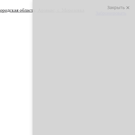
Закрыть
ородская область,
Арзамас,
с. Морозовка
Забронировать