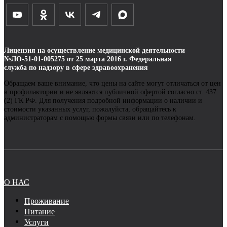
Лицензия на осуществление медицинской деятельности
№ЛО-51-01-005275 от 25 марта 2016 г. Федеральная
служба по надзору в сфере здравоохранения
Обращаем ваше внимание, что цены на сайте могут отличаться от цен
в профилактории и не являются публичной офертой согласно ст. 437
(2) ГК РФ. Для получения подробной информации о наличии и
стоимости указанных услуг, пожалуйста, обращайтесь к
администраторам с помощью формы связи или по телефонам.
О НАС
Проживание
Питание
Услуги