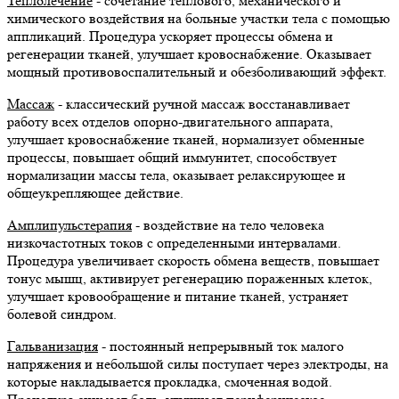
Теплолечение
- сочетание теплового, механического и
химического воздействия на больные участки тела с помощью
аппликаций. Процедура ускоряет процессы обмена и
регенерации тканей, улучшает кровоснабжение. Оказывает
мощный противовоспалительный и обезболивающий эффект.
Массаж
- классический ручной массаж восстанавливает
работу всех отделов опорно-двигательного аппарата,
улучшает кровоснабжение тканей, нормализует обменные
процессы, повышает общий иммунитет, способствует
нормализации массы тела, оказывает релаксирующее и
общеукрепляющее действие.
Амплипульстерапия
- воздействие на тело человека
низкочастотных токов с определенными интервалами.
Процедура увеличивает скорость обмена веществ, повышает
тонус мышц, активирует регенерацию пораженных клеток,
улучшает кровообращение и питание тканей, устраняет
болевой синдром.
Гальванизация
- постоянный непрерывный ток малого
напряжения и небольшой силы поступает через электроды, на
которые накладывается прокладка, смоченная водой.