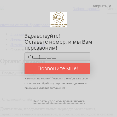
Закрыть
Забронировать
Мен
система онлайн-бронирования
Главная
Здравствуйте!
Лечение
Оставьте номер, и мы Вам
Лечебные профили
перезвоним!
Органы дыхания
Органы дыхания
Позвоните мне!
Предыдущий слайд
Нажимая на кнопку "
Позвоните мне
", я даю свое
согласие на обработку персональных данных и
принимаю
условия соглашения
Следующий слайд
Выбрать удобное время звонка
Долгая зима, продолжительные периоды межсезонья,
характеризующиеся дождливой, промозглой погодой и сменой