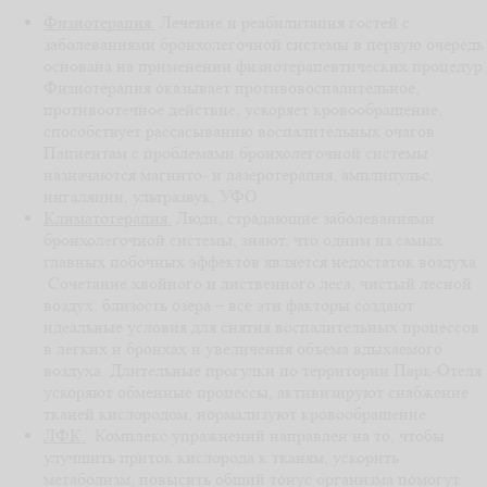
Физиотерапия.
Лечение и реабилитация гостей с
заболеваниями бронхолегочной системы в первую очередь
основана на применении физиотерапевтических процедур.
Физиотерапия оказывает противовоспалительное,
противоотечное действие, ускоряет кровообращение,
способствует рассасыванию воспалительных очагов.
Пациентам с проблемами бронхолегочной системы
назначаются магнито- и лазеротерапия, амплипульс,
ингаляции, ультразвук, УФО.
Климатотерапия.
Люди, страдающие заболеваниями
бронхолегочной системы, знают, что одним из самых
главных побочных эффектов является недостаток воздуха.
Сочетание хвойного и лиственного леса, чистый лесной
воздух, близость озера – все эти факторы создают
идеальные условия для снятия воспалительных процессов
в легких и бронхах и увеличения объема вдыхаемого
воздуха. Длительные прогулки по территории Парк-Отеля
ускоряют обменные процессы, активизируют снабжение
тканей кислородом, нормализуют кровообращение.
ЛФК.
Комплекс упражнений направлен на то, чтобы
улучшить приток кислорода к тканям, ускорить
метаболизм, повысить общий тонус организма помогут