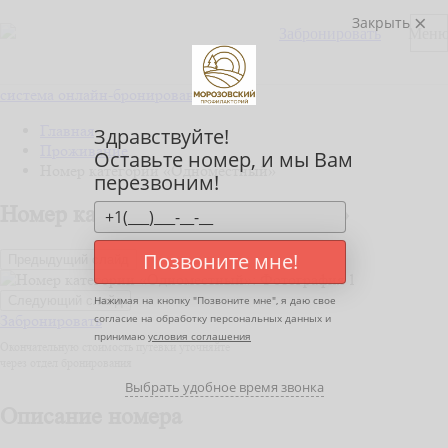
Закрыть
Забронировать
Мен
система онлайн-бронирования
Главная
Здравствуйте!
Проживание
Оставьте номер, и мы Вам
Номер категории «Одноместный»
перезвоним!
Номер категории «Одноместный»
Позвоните мне!
Предыдущий слайд
Следующий слайд
Нажимая на кнопку "
Позвоните мне
", я даю свое
Забронировать
согласие на обработку персональных данных и
принимаю
условия соглашения
Окончательную стоимость путевки уточняйте
через отдел бронирования
Выбрать удобное время звонка
Описание номера