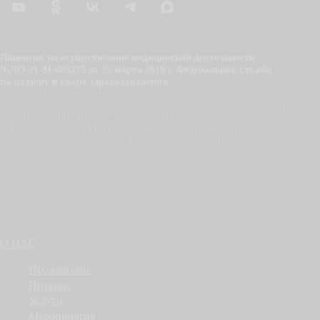
Лицензия на осуществление медицинской деятельности
№ЛО-51-01-005275 от 25 марта 2016 г. Федеральная служба
по надзору в сфере здравоохранения
Обращаем ваше внимание, что цены на сайте могут отличаться от цен в
профилактории и не являются публичной офертой согласно ст. 437 (2)
ГК РФ. Для получения подробной информации о наличии и стоимости
указанных услуг, пожалуйста, обращайтесь к администраторам с
помощью формы связи или по телефонам.
О НАС
Проживание
Питание
Услуги
Мероприятия