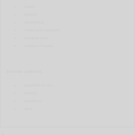
диван
кресло
багажница
открытый гардероб
кондиционер
чайная станция
Ванная комната
душевой уголок
унитаз
раковина
фен