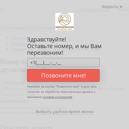
Закрыть
Забронировать
Мен
система онлайн-бронирования
Главная
Здравствуйте!
Проживание
Оставьте номер, и мы Вам
Номер категории «Стандарт двухкомнатный»
перезвоним!
Номер категории «Стандарт
двухкомнатный»
Позвоните мне!
Предыдущий слайд
Нажимая на кнопку "
Позвоните мне
", я даю свое
согласие на обработку персональных данных и
Следующий слайд
принимаю
условия соглашения
Забронировать
Окончательную стоимость путевки уточняйте
Выбрать удобное время звонка
через отдел бронирования
Описание номера